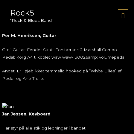
Gå
Rock5
til
Hov
Bandet
indholdet
"Rock & Blues Band"
Per M. Henriksen, Guitar
Grej: Guitar: Fender Strat.. Forstærker: 2 Marshall Combo.
Pedal: Korg A4 tilkoblet waw waw- u0026amp; volumepedal
Andet: Er i øjeblikket temmelig hooked på “White Lillies” af
Peder og Ane Trolle.
Jan Jessen, Keyboard
Har styr på alle stik og ledninger i bandet.